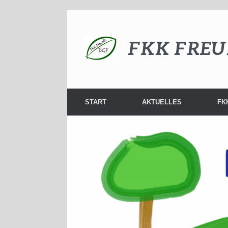
Zum
Inhalt
springen
FKK FREU
START
AKTUELLES
FK